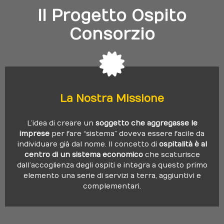
Il Progetto Ospito
Consorzio
La Nostra
Missione
Clicca Qui
L’idea di creare un
soggetto che aggregasse le
dei servizi del sistema Ospito!
imprese
per fare “sistema” doveva essere facile da
impresa per rafforzare il tuo ruolo e beneficiare
individuare già dal nome. Il concetto di
ospitalità è al
Puoi entrare a far parte del network con la tua
centro di un sistema economico
che scaturisce
dall’accoglienza degli ospiti e integra a questo primo
elemento una serie di servizi a terra, aggiuntivi e
Condividi La Nostra
Missione
?
complementari.