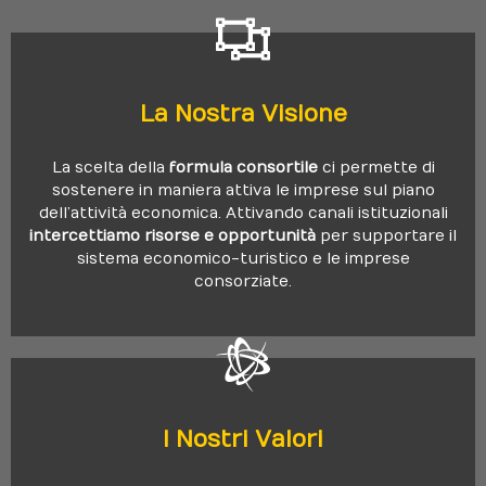
Clicca Qui
La Nostra
Visione
La scelta della
formula consortile
ci permette di
dei servizi del sistema Ospito!
sostenere in maniera attiva le imprese sul piano
impresa per rafforzare il tuo ruolo e beneficiare
dell’attività economica. Attivando canali istituzionali
Puoi entrare a far parte del network con la tua
intercettiamo risorse e opportunità
per supportare il
sistema economico-turistico e le imprese
Condividi La Nostra
Visione
?
consorziate.
Clicca Qui
I Nostri
Valori