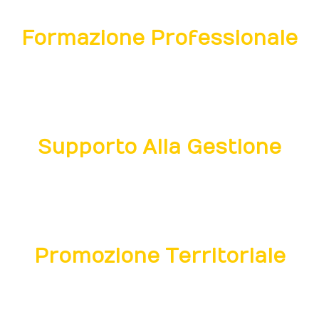
Formazione Professionale
In collaborazione con enti e strutture
accreditate a supporto delle professionalità del
settore.
Supporto Alla Gestione
Per la dotazione di strumenti utili a
perfezionare e migliorare le performance di
funzionamento delle strutture.
Promozione Territoriale
Lo studio e la realizzazione di iniziative e
progetti finalizzati ad aumentare gli afflussi