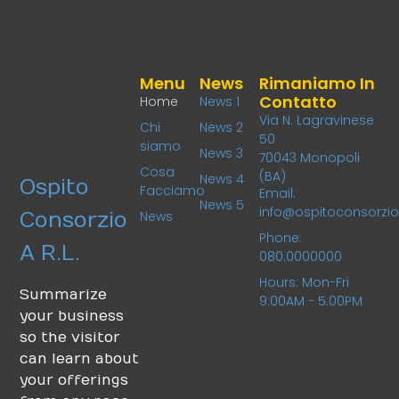
Menu
News
Rimaniamo In
Contatto
Home
News 1
Via N. Lagravinese
Chi
News 2
50
siamo
News 3
70043 Monopoli
Cosa
(BA)
News 4
Ospito
Facciamo
Email:
News 5
info@ospitoconsorzio.
Consorzio
News
Phone:
A R.L.
080.0000000
Hours: Mon-Fri
Summarize
9:00AM - 5:00PM
your business
so the visitor
can learn about
your offerings