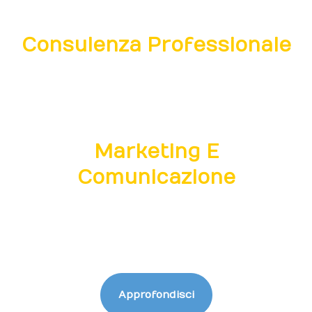
turistici fuori stagione.
Consulenza Professionale
Professionisti multidisciplinari a supporto di
imprenditori in ordine alle tematiche turistiche
e d'impresa di settore.
Marketing E
Comunicazione
Strumenti, prodotti e iniziative volti a
supportare le imprese turistiche a livello
nazionale e internazionale.
Approfondisci